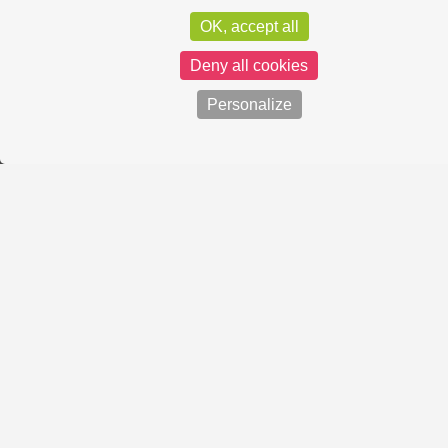
OK, accept all
Deny all cookies
Personalize
Contactez-nous
QUI SOMMES-NOUS ?
NOS PARTENAIRES