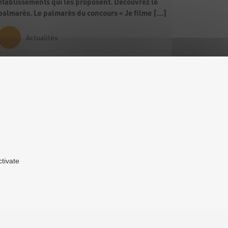
établissements qui les proposent. Découvrez le
palmarès. Le palmarès du concours « Je filme […]
Actualités
ctivate