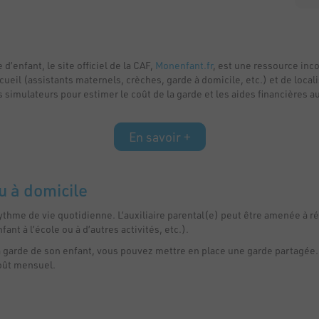
enfant, le site officiel de la CAF,
Monenfant.fr
, est une ressource inc
ueil (assistants maternels, crèches, garde à domicile, etc.) et de local
imulateurs pour estimer le coût de la garde et les aides financières au
En savoir +
u à domicile
ythme de vie quotidienne. L’auxiliaire parental(e) peut être amenée à réa
ant à l’école ou à d’autres activités, etc.).
la garde de son enfant, vous pouvez mettre en place une garde partagée.
coût mensuel.