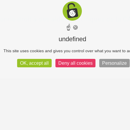
onne droit à des aides spécifiques de la C
☝ 🍪
undefined
This site uses cookies and gives you control over what you want to a
OK, accept all
Deny all cookies
Personalize
-NOUS ?
CONTACTEZ-NOUS
IRES
245 rue Dugesclin
ESSE
69003 Lyon