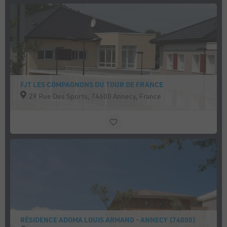
FJT LES COMPAGNONS DU TOUR DE FRANCE
29 Rue Des Sports, 74600 Annecy, France
RÉSIDENCE ADOMA LOUIS ARMAND - ANNECY (74000)