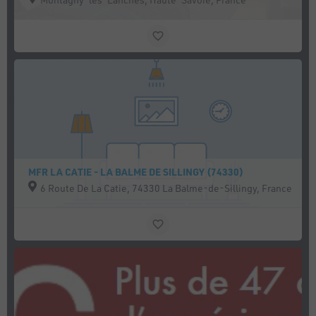
MFR LA CATIE - LA BALME DE SILLINGY (74330)
6 Route De La Catie, 74330 La Balme-de-Sillingy, France