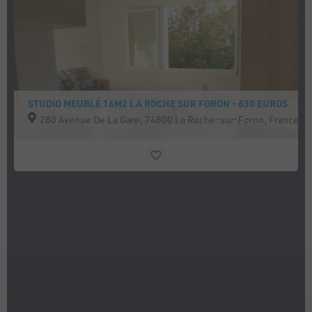
STUDIO MEUBLÉ 16M2 LA ROCHE SUR FORON - 630 EUROS
280 Avenue De La Gare, 74800 La Roche-sur-Foron, France