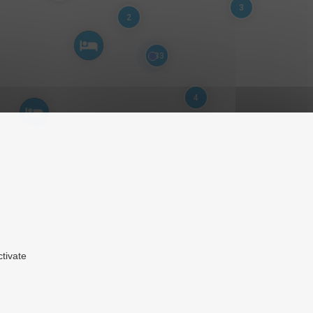
3
2
133
4
ctivate