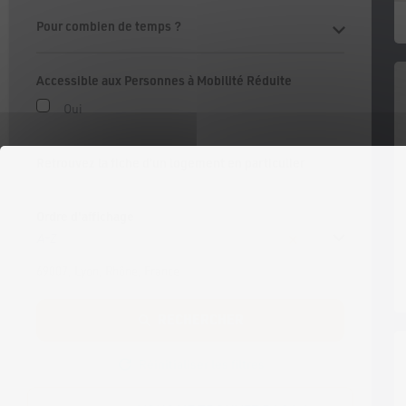
Pour combien de temps ?
Accessible aux Personnes à Mobilité Réduite
Oui
Retrouvez la fiche d’un logement en particulier
Ordre d'affichage
A-Z
69007, Lyon, Rhône, France
RECHERCHER
Réinitialiser les filtres