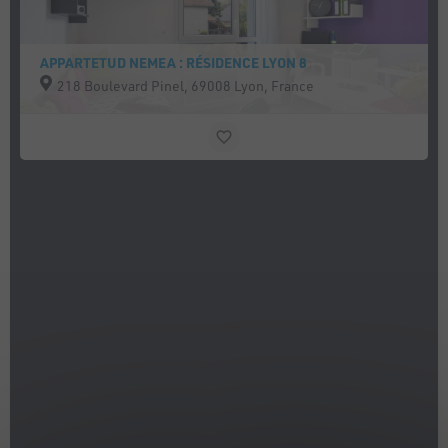
APPARTETUD NEMEA : RÉSIDENCE LYON 8
218 Boulevard Pinel, 69008 Lyon, France