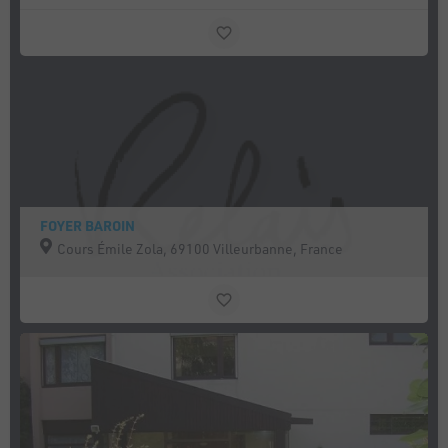
FOYER BAROIN
Cours Émile Zola, 69100 Villeurbanne, France