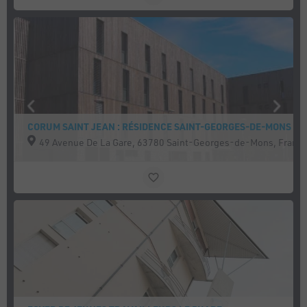
CORUM SAINT JEAN : RÉSIDENCE SAINT-GEORGES-DE-MONS
49 Avenue De La Gare, 63780 Saint-Georges-de-Mons, Franc