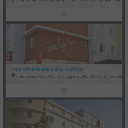
STUD'CITY RÉSIDENCE JEAN COCTEAU
9 Boulevard Paul Pochet-Lagaye, 63000 Clermont-Ferrand, F