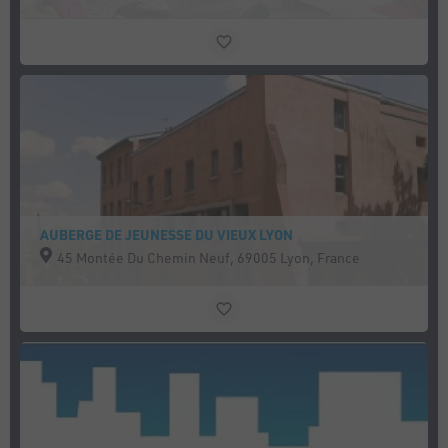
AUBERGE DE JEUNESSE DU VIEUX LYON
45 Montée Du Chemin Neuf, 69005 Lyon, France