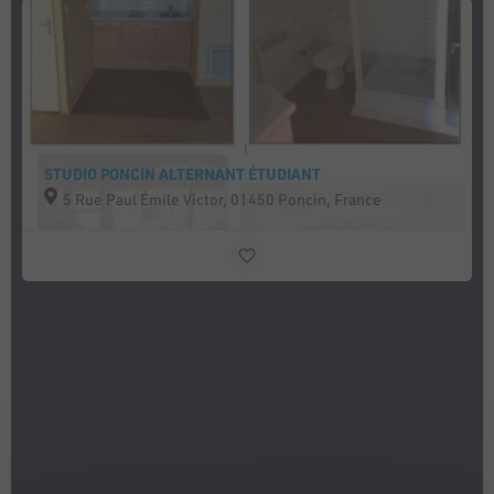
STUDIO PONCIN ALTERNANT ÉTUDIANT
5 Rue Paul Émile Victor, 01450 Poncin, France