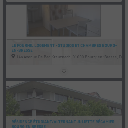
LE FOURNIL LOGEMENT - STUDIOS ET CHAMBRES BOURG-
EN-BRESSE
14a Avenue De Bad Kreuznach, 01000 Bourg-en-Bresse, Fran
RÉSIDENCE ÉTUDIANT/ALTERNANT JULIETTE RÉCAMIER
BOURG EN BRESSE