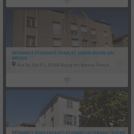
RÉSIDENCE ÉTUDIANTE CHARLES JARRIN BOURG-EN-
BRESSE
Rue Du 23e R.I., 01000 Bourg-en-Bresse, France
RÉSIDENCE BONS ENFANTS ÉTUDIANT/ALTERNANT BOURG