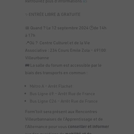
Retrouvez plus d’informations
ici
✨ENTRÉE LIBRE & GRATUITE
📅 Quand ? Le 12 septembre 2024 🕑de 14h
à 17h
📍Où ?
Centre Culturel et de la Vie
Associative : 234 Cours Emile Zola – 69100
Villeurbanne
🚌
La salle du forum est accessible par le
biais des transports en commun :
Métro A – Arrêt Flachet
Bus Ligne 69 – Arrêt Rue de France
Bus Ligne C26 – Arrêt Rue de France
Form’toit sera présent aux Rencontres
Villeurbannaises de l’Apprentissage et de
l’Alternance pour vous
conseiller et informer
sur des questions de
mobilité et de